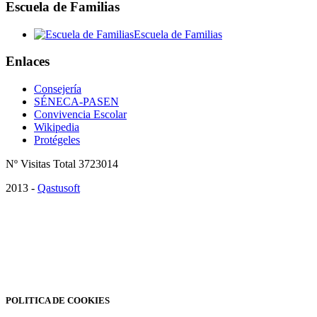
Escuela de Familias
Escuela de Familias
Enlaces
Consejería
SÉNECA-PASEN
Convivencia Escolar
Wikipedia
Protégeles
Nº Visitas Total 3723014
2013 -
Qastusoft
¡Atención! Este sitio usa cookies para mejorar nuestros servicios y la
navegación por la web. Si continua navegando o no cambia la
configuración de su navegador, consideramos que acepta su uso.
Saber más
Acepto
POLITICA DE COOKIES