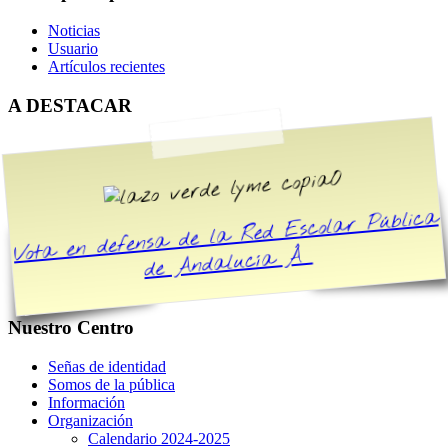
Noticias
Usuario
Artículos recientes
A DESTACAR
O
Vota en defensa de la Red Escolar Pública
de Andalucía Â
Nuestro Centro
Señas de identidad
Somos de la pública
Información
Organización
Calendario 2024-2025