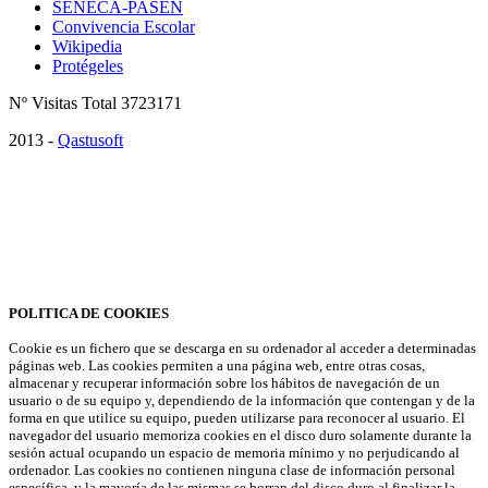
SÉNECA-PASEN
Convivencia Escolar
Wikipedia
Protégeles
Nº Visitas Total 3723171
2013 -
Qastusoft
¡Atención! Este sitio usa cookies para mejorar nuestros servicios y la
navegación por la web. Si continua navegando o no cambia la
configuración de su navegador, consideramos que acepta su uso.
Saber más
Acepto
POLITICA DE COOKIES
Cookie es un fichero que se descarga en su ordenador al acceder a determinadas
páginas web. Las cookies permiten a una página web, entre otras cosas,
almacenar y recuperar información sobre los hábitos de navegación de un
usuario o de su equipo y, dependiendo de la información que contengan y de la
forma en que utilice su equipo, pueden utilizarse para reconocer al usuario. El
navegador del usuario memoriza cookies en el disco duro solamente durante la
sesión actual ocupando un espacio de memoria mínimo y no perjudicando al
ordenador. Las cookies no contienen ninguna clase de información personal
específica, y la mayoría de las mismas se borran del disco duro al finalizar la