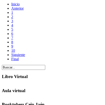
Inicio
Anterior
1
2
3
4
5
6
7
8
9
10
Siguiente
Final
Libro Virtual
Aula virtual
Booktubers Ceip Jaén