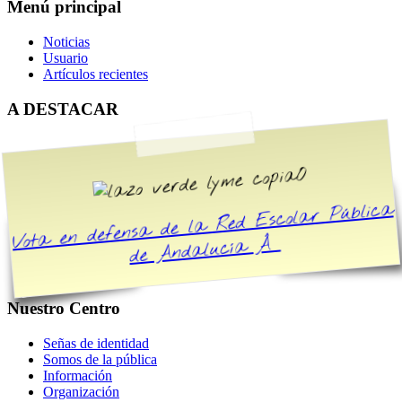
Menú principal
Noticias
Usuario
Artículos recientes
A DESTACAR
O
Vota en defensa de la Red Escolar Pública
de Andalucía Â
Nuestro Centro
Señas de identidad
Somos de la pública
Información
Organización