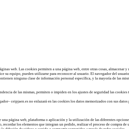
la navegación por la web. Si continua navegando o no cambia la configu
áginas web. Las cookies permiten a una página web, entre otras cosas, almacenar y 
ce su equipo, pueden utilizarse para reconocer al usuario. El navegador del usuar
ienen ninguna clase de información personal específica, y la mayoría de las misma
ndencia de las mismas, permiten o impiden en los ajustes de seguridad las cookies
gador– ceipjaen.es no enlazará en las cookies los datos memorizados con sus datos
 una página web, plataforma o aplicación y la utilización de las diferentes opciones 
do, recordar los elementos que integran un pedido, realizar el proceso de compra de u
la difusión de videos o sonido o compartir contenidos a través de redes sociales.