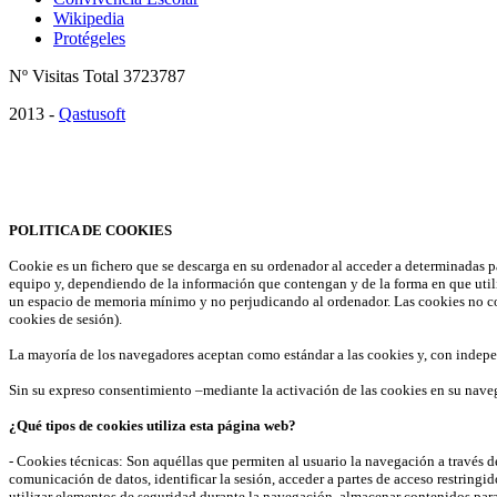
Wikipedia
Protégeles
Nº Visitas Total 3723787
2013 -
Qastusoft
¡Atención! Este sitio usa cookies para mejorar nuestros servicios y 
Acepto
POLITICA DE COOKIES
Cookie es un fichero que se descarga en su ordenador al acceder a determinadas p
equipo y, dependiendo de la información que contengan y de la forma en que utili
un espacio de memoria mínimo y no perjudicando al ordenador. Las cookies no cont
cookies de sesión).
La mayoría de los navegadores aceptan como estándar a las cookies y, con indepe
Sin su expreso consentimiento –mediante la activación de las cookies en su nave
¿Qué tipos de cookies utiliza esta página web?
- Cookies técnicas: Son aquéllas que permiten al usuario la navegación a través de
comunicación de datos, identificar la sesión, acceder a partes de acceso restringi
utilizar elementos de seguridad durante la navegación, almacenar contenidos para 