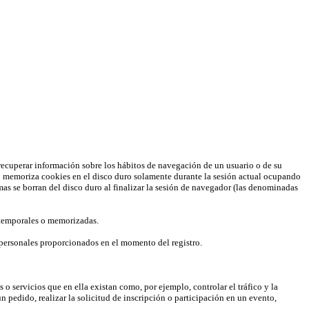
ración de su navegador, consideramos que acepta su uso.
Saber más
recuperar información sobre los hábitos de navegación de un usuario o de su
io memoriza cookies en el disco duro solamente durante la sesión actual ocupando
s se borran del disco duro al finalizar la sesión de navegador (las denominadas
 temporales o memorizadas.
 personales proporcionados en el momento del registro.
o servicios que en ella existan como, por ejemplo, controlar el tráfico y la
n pedido, realizar la solicitud de inscripción o participación en un evento,