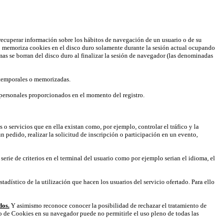
recuperar información sobre los hábitos de navegación de un usuario o de su
io memoriza cookies en el disco duro solamente durante la sesión actual ocupando
s se borran del disco duro al finalizar la sesión de navegador (las denominadas
 temporales o memorizadas.
 personales proporcionados en el momento del registro.
o servicios que en ella existan como, por ejemplo, controlar el tráfico y la
n pedido, realizar la solicitud de inscripción o participación en un evento,
erie de criterios en el terminal del usuario como por ejemplo serian el idioma, el
stadístico de la utilización que hacen los usuarios del servicio ofertado. Para ello
dos.
Y asimismo reconoce conocer la posibilidad de rechazar el tratamiento de
o de Cookies en su navegador puede no permitirle el uso pleno de todas las