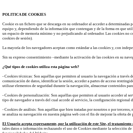
Acepto
POLITICA DE COOKIES
Cookie es un fichero que se descarga en su ordenador al acceder a determinadas p
equipo y, dependiendo de la información que contengan y de la forma en que utili
un espacio de memoria mínimo y no perjudicando al ordenador. Las cookies no cont
cookies de sesión).
La mayoría de los navegadores aceptan como estándar a las cookies y, con indepe
Sin su expreso consentimiento –mediante la activación de las cookies en su nave
¿Qué tipos de cookies utiliza esta página web?
- Cookies técnicas: Son aquéllas que permiten al usuario la navegación a través de
comunicación de datos, identificar la sesión, acceder a partes de acceso restringi
utilizar elementos de seguridad durante la navegación, almacenar contenidos para 
- Cookies de personalización: Son aquéllas que permiten al usuario acceder al serv
tipo de navegador a través del cual accede al servicio, la configuración regional d
- Cookies de análisis: Son aquéllas que bien tratadas por nosotros o por terceros, n
se analiza su navegación en nuestra página web con el fin de mejorar la oferta de 
El Usuario acepta expresamente, por la utilización de este Site, el tratamient
tales datos o información rechazando el uso de Cookies mediante la selección de 