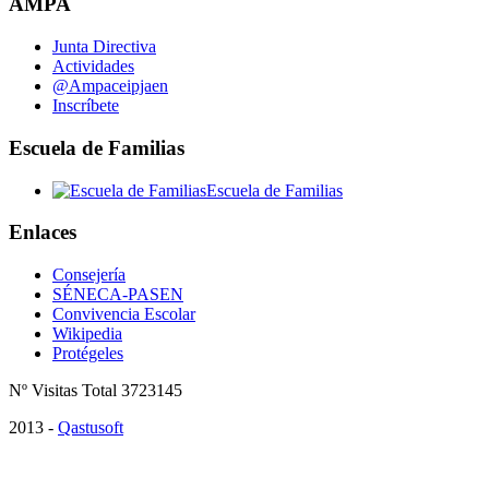
AMPA
Junta Directiva
Actividades
@Ampaceipjaen
Inscríbete
Escuela de Familias
Escuela de Familias
Enlaces
Consejería
SÉNECA-PASEN
Convivencia Escolar
Wikipedia
Protégeles
Nº Visitas Total 3723145
2013 -
Qastusoft
¡Atención! Este sitio usa cookies para mejorar nuestros servicios y 