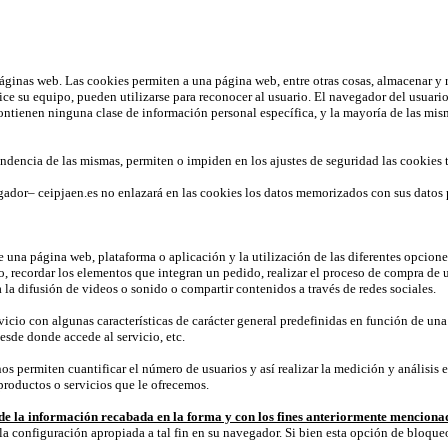
áginas web. Las cookies permiten a una página web, entre otras cosas, almacenar y 
ce su equipo, pueden utilizarse para reconocer al usuario. El navegador del usuar
ienen ninguna clase de información personal específica, y la mayoría de las misma
ndencia de las mismas, permiten o impiden en los ajustes de seguridad las cookies
gador– ceipjaen.es no enlazará en las cookies los datos memorizados con sus datos
 una página web, plataforma o aplicación y la utilización de las diferentes opciones 
do, recordar los elementos que integran un pedido, realizar el proceso de compra de u
la difusión de videos o sonido o compartir contenidos a través de redes sociales.
icio con algunas características de carácter general predefinidas en función de una s
esde donde accede al servicio, etc.
os permiten cuantificar el número de usuarios y así realizar la medición y análisis e
productos o servicios que le ofrecemos.
o de la información recabada en la forma y con los fines anteriormente menciona
la configuración apropiada a tal fin en su navegador. Si bien esta opción de bloque